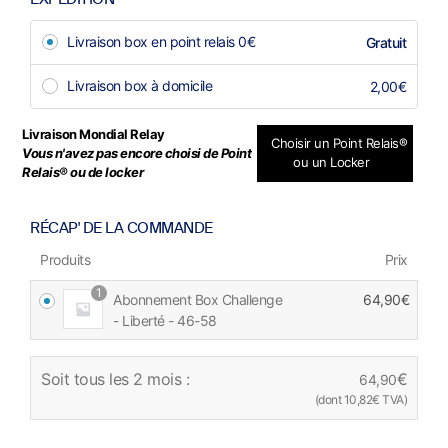
Livraison box en point relais 0€
Gratuit
Livraison box à domicile
2,00
€
Livraison Mondial Relay
Choisir un Point Relais®
Vous n'avez pas encore choisi de Point
ou un Locker
Relais® ou de locker
RÉCAP' DE LA COMMANDE
Produits
Prix
1
Abonnement Box Challenge
64,90
€
- Liberté - 46-58
Soit tous les 2 mois :
€
64,90
(dont
10,82
€
TVA)