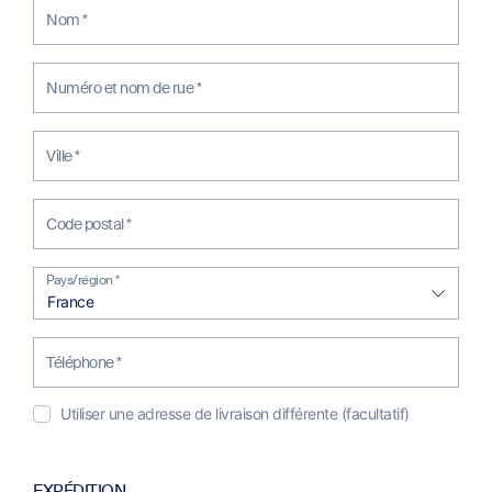
Nom
*
Numéro et nom de rue
*
Ville
*
Code postal
*
Pays/région
*
France
Téléphone
*
Utiliser une adresse de livraison différente
(facultatif)
EXPÉDITION