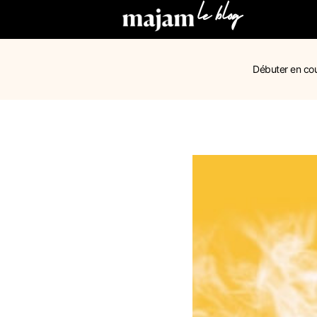
le blog
Débuter en co