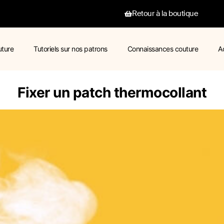
Retour à la boutique
uture
Tutoriels sur nos patrons
Connaissances couture
A
Fixer un patch thermocollant