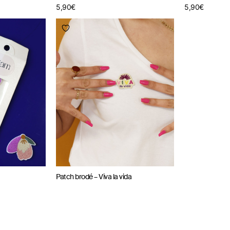
5,90
€
5,90
€
Patch brodé – Viva la vida
5,90
€