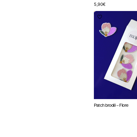
5,90
€
Patch brodé – Flore
5,90
€