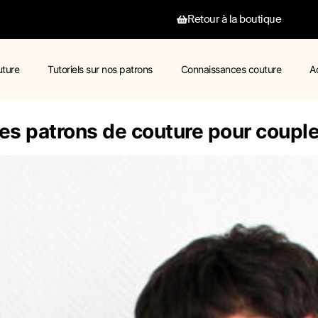
Retour à la boutique
uture
Tutoriels sur nos patrons
Connaissances couture
A
es patrons de couture pour coupl