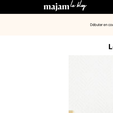
le blog
Débuter en co
L