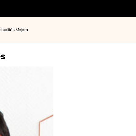
ctualités Majam
es