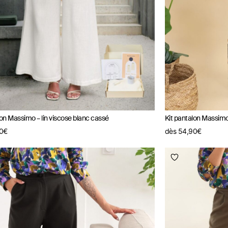
lon Massimo – lin viscose blanc cassé
Kit pantalon Massimo
0
€
dès
54,90
€