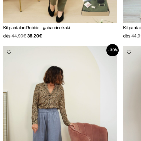
Kit pantalon Robbie – gabardine kaki
Kit panta
dès
44,90
€
38,20
€
dès
44,9
- 30%