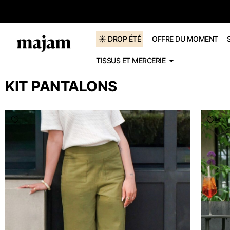
dès 60€
☀️ DROP ÉTÉ
OFFRE DU MOMENT
TISSUS ET MERCERIE
KIT PANTALONS