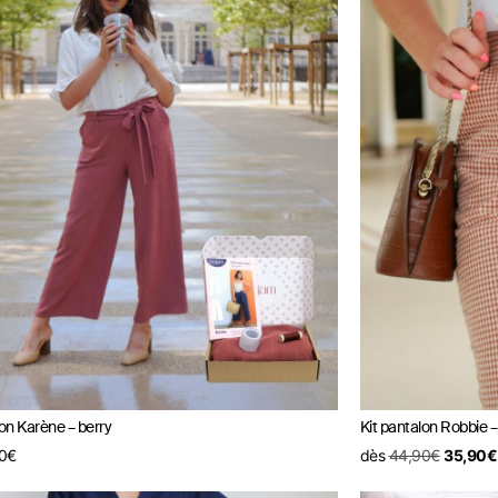
lon Karène – berry
Kit pantalon Robbie 
0
€
dès
44,90
€
35,90
€