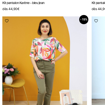
Kit pantalon Karène – bleu jean
Kit panta
dès
44,90
€
dès
44,9
- 15%