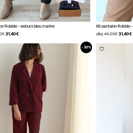
lon Robbie – velours bleu marine
Kit pantalon Robbie 
0
€
31,40
€
dès
44,90
€
31,40
€
- 30%