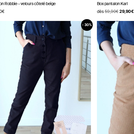
lon Robbie – velours côtelé beige
Box pantalon Karl
0
€
dès
59,90
€
29,90
€
- 30%