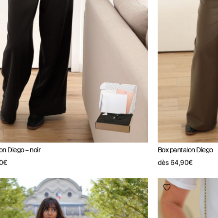
on Diego – noir
Box pantalon Diego
0
€
dès
64,90
€