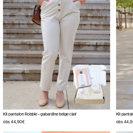
Kit pantalon Robbie – gabardine beige clair
Kit panta
dès
44,90
€
dès
44,9