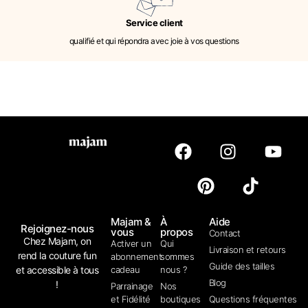
Service client
qualifié et qui répondra avec joie à vos questions
Majam &
À
Aide
Rejoignez-nous
vous
propos
Contact
Chez Majam, on
Activer un
Qui
Livraison et retours
rend la couture fun
abonnement
sommes
Guide des tailles
et accessible à tous
cadeau
nous ?
Blog
!
Parrainage
Nos
et Fidélité
boutiques
Questions fréquentes