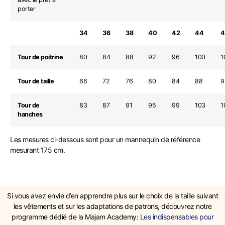
porter
34
36
38
40
42
44
4
Tour de poitrine
80
84
88
92
96
100
1
Tour de taille
68
72
76
80
84
88
9
Tour de
83
87
91
95
99
103
1
hanches
Les mesures ci-dessous sont pour un mannequin de référence
mesurant 175 cm.
Si vous avez envie d’en apprendre plus sur le choix de la taille suivant
les vêtements et sur les adaptations de patrons, découvrez notre
programme dédié de la Majam Academy:
Les indispensables pour