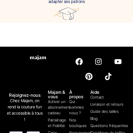
adapter ses patrons
Majam &
À
Aide
Rejoignez-nous
vous
propos
Contact
Chez Majam, on
Activer un
Qui
Livraison et retours
rend la couture fun
abonnement
sommes
Guide des tailles
et accessible à tous
cadeau
nous ?
Blog
!
Parrainage
Nos
et Fidélité
boutiques
Questions fréquentes
Carte
Recrutement
Conditions de l'offre