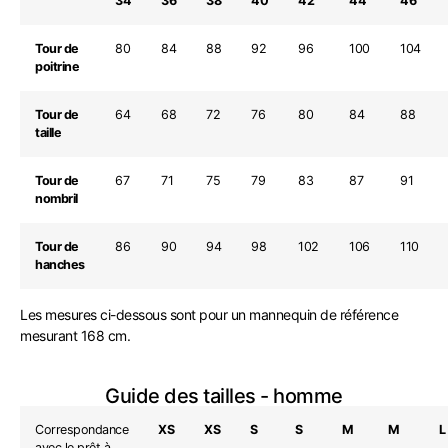
34
36
38
40
42
44
46
Tour de
80
84
88
92
96
100
104
poitrine
Tour de
64
68
72
76
80
84
88
taille
Tour de
67
71
75
79
83
87
91
nombril
Tour de
86
90
94
98
102
106
110
hanches
Les mesures ci-dessous sont pour un mannequin de référence
mesurant 168 cm.
Guide des tailles - homme
Correspondance
XS
XS
S
S
M
M
L
avec le prêt à