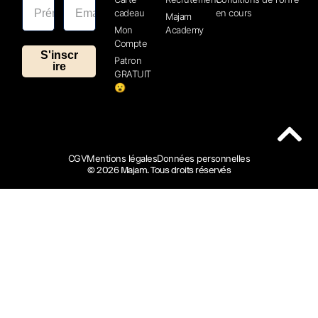
cadeau
en cours
Majam
Mon
Academy
Compte
S'inscr
Patron
ire
GRATUIT
😮
CGV
Mentions légales
Données personnelles
© 2026 Majam. Tous droits réservés