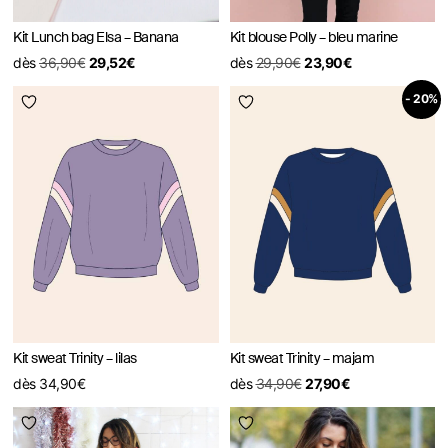
Kit Lunch bag Elsa – Banana
Kit blouse Polly – bleu marine
dès
36,90
€
29,52
€
dès
29,90
€
23,90
€
- 20%
Kit sweat Trinity – lilas
Kit sweat Trinity – majam
dès
34,90
€
dès
34,90
€
27,90
€