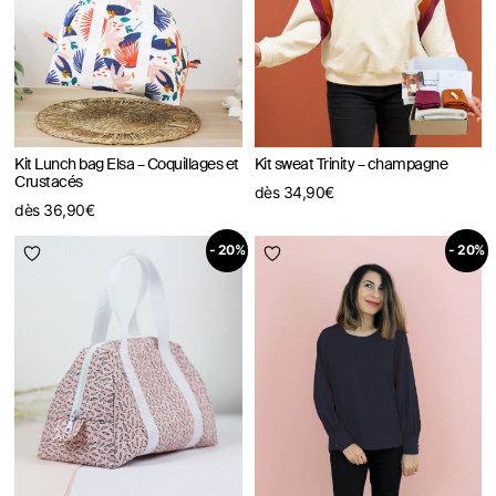
Kit Lunch bag Elsa – Coquillages et
Kit sweat Trinity – champagne
Crustacés
dès
34,90
€
dès
36,90
€
- 20%
- 20%