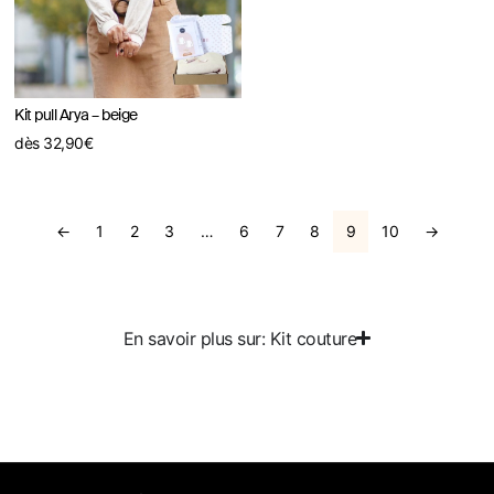
Kit pull Arya – beige
dès
32,90
€
←
1
2
3
…
6
7
8
9
10
→
En savoir plus sur: Kit couture