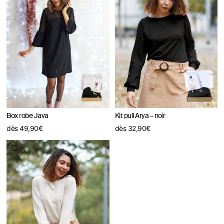
Box robe Java
Kit pull Arya – noir
dès
49,90
€
dès
32,90
€