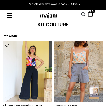
-5% sur le drop d’été avec le code DROP075
0
KIT COUTURE
FILTRES
Kit pantalon Massimo – bleu
Box short Palma