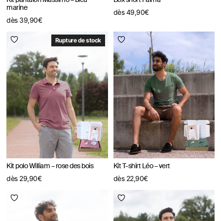
marine
dès
49,90
€
dès
39,90
€
Rupture de stock
Kit polo William – rose des bois
Kit T-shirt Léo – vert
dès
29,90
€
dès
22,90
€