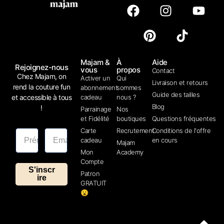
Majam &
À
Aide
Rejoignez-nous
vous
propos
Contact
Chez Majam, on
Activer un
Qui
Livraison et retours
rend la couture fun
abonnement
sommes
Guide des tailles
et accessible à tous
cadeau
nous ?
Blog
!
Parrainage
Nos
et Fidélité
boutiques
Questions fréquentes
Carte
Recrutement
Conditions de l'offre
cadeau
en cours
Majam
Mon
Academy
Compte
S'inscr
Patron
ire
GRATUIT
😮