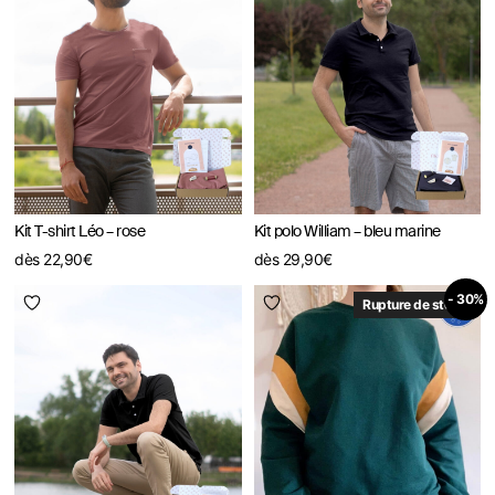
Kit T-shirt Léo – rose
Kit polo William – bleu marine
dès
22,90
€
dès
29,90
€
- 30%
Rupture de stock