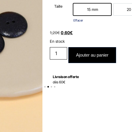
Taille
15 mm
20
15 mm
Effacer
1,20
€
0,60
€
En stock
Ajouter au panier
Livraison offerte
dès 60€