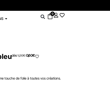
-5% su
0
NS
bleu
dès
1,20
€
0,60
€
e touche de folie à toutes vos créations.