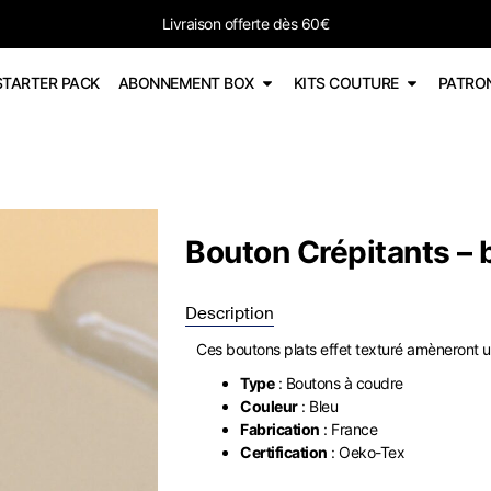
-15% sur tous les PDF avec le code PDF598
STARTER PACK
ABONNEMENT BOX
KITS COUTURE
PATRO
Bouton Crépitants – 
Description
Ces boutons plats effet texturé amèneront un
Type
: Boutons à coudre
Couleur
: Bleu
Fabrication
: France
Certification
: Oeko-Tex