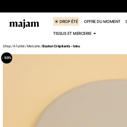
 offerte dès 60€
☀️ DROP ÉTÉ
OFFRE DU MOMENT
TISSUS ET MERCERIE
Shop
/
A l'unité
/
Mercerie
/
Bouton Crépitants – bleu
- 50%