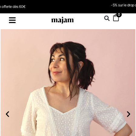
-5% sur le drop d’été avec le code DROP075
0