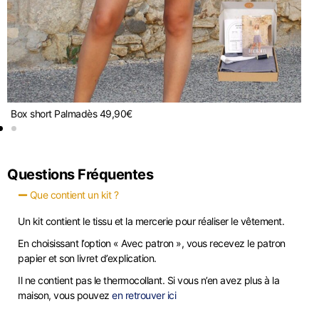
Box short Palma
dès
49,90
€
B
Questions Fréquentes
Que contient un kit ?
Un kit contient le tissu et la mercerie pour réaliser le vêtement.
En choisissant l’option « Avec patron », vous recevez le patron
papier et son livret d’explication.
Il ne contient pas le thermocollant. Si vous n’en avez plus à la
maison, vous pouvez
en retrouver ici