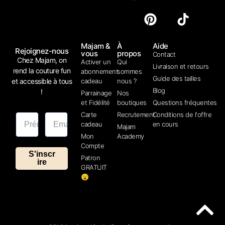
Majam &
À
Aide
Rejoignez-nous
vous
propos
Contact
Chez Majam, on
Activer un
Qui
Livraison et retours
rend la couture fun
abonnement
sommes
Guide des tailles
et accessible à tous
cadeau
nous ?
Blog
!
Parrainage
Nos
et Fidélité
boutiques
Questions fréquentes
Carte
Recrutement
Conditions de l'offre
cadeau
en cours
Majam
Mon
Academy
Compte
S'inscr
Patron
ire
GRATUIT
😮