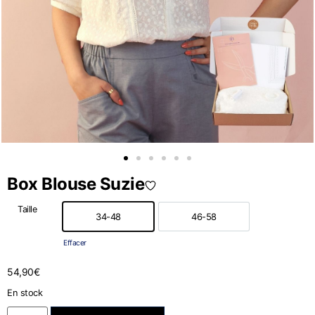
Box Blouse Suzie
Taille
34-48
46-58
34-48
46-58
Effacer
54,90
€
En stock