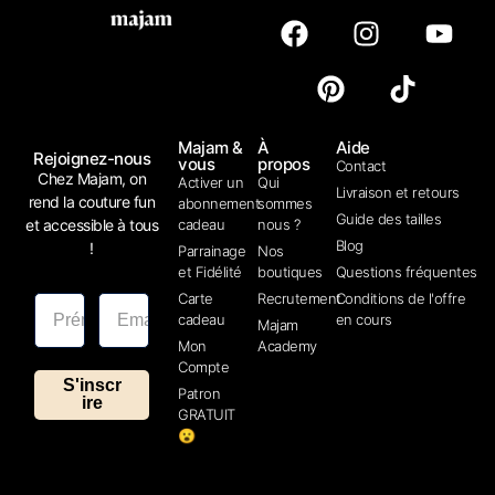
Majam &
À
Aide
Rejoignez-nous
vous
propos
Contact
Chez Majam, on
Activer un
Qui
Livraison et retours
rend la couture fun
abonnement
sommes
Guide des tailles
et accessible à tous
cadeau
nous ?
Blog
!
Parrainage
Nos
et Fidélité
boutiques
Questions fréquentes
Carte
Recrutement
Conditions de l'offre
cadeau
en cours
Majam
Mon
Academy
Compte
S'inscr
Patron
ire
GRATUIT
😮