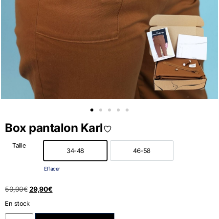
Box pantalon Karl
Taille
34-48
46-58
34-48
46-58
Effacer
59,90
€
29,90
€
En stock