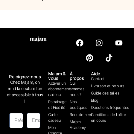
Majam &
À
Aide
Rejoignez-nous
vous
propos
Contact
Chez Majam, on
Activer un
Qui
Livraison et retours
rend la couture fun
abonnement
sommes
Guide des tailles
et accessible à tous
cadeau
nous ?
Blog
!
Parrainage
Nos
et Fidélité
boutiques
Questions fréquentes
Carte
Recrutement
Conditions de l'offre
cadeau
en cours
Majam
Mon
Academy
Compte