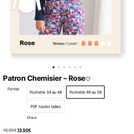
Patron Chemisier – Rose
Format
Pochette 34 au 48
Pochette 46 au 58
Pochette 34 au 48
Pochette 46 au 58
PDF toutes tailles
PDF toutes tailles
Effacer
16,90
€
13,50
€