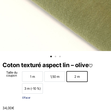
Coton texturé aspect lin – olive
Taille du
coupon
1 m
1,50 m
2 m
1 m
1,50 m
2 m
3 m (-10 %)
3 m (-10 %)
Effacer
34,00
€