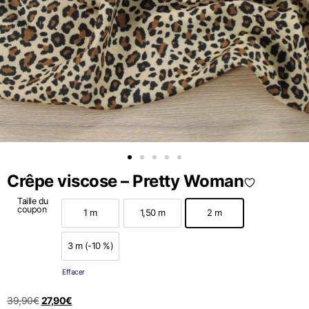
Crêpe viscose – Pretty Woman
Taille du
coupon
1 m
1,50 m
2 m
1 m
1,50 m
2 m
3 m (-10 %)
3 m (-10 %)
Effacer
39,90
€
27,90
€