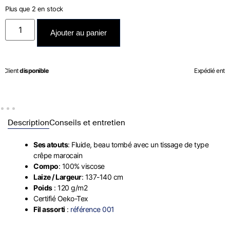
Plus que 2 en stock
Ajouter au panier
Expédié entre le
07/08
et le
08/08
Description
Conseils et entretien
Ses atouts
: Fluide, beau tombé avec un tissage de type
crêpe marocain
Compo
: 100% viscose
Laize / Largeur
: 137-140 cm
Poids
: 120 g/m2
Certifié Oeko-Tex
Fil assorti
:
référence 001