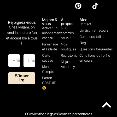
Majam &
À
Aide
Rejoignez-nous
vous
propos
Contact
Chez Majam, on
Activer un
Qui
Livraison et retours
rend la couture fun
abonnement
sommes
Guide des tailles
et accessible à tous
cadeau
nous ?
Blog
!
Parrainage
Nos
et Fidélité
boutiques
Questions fréquentes
Carte
Recrutement
Conditions de l'offre
cadeau
en cours
Majam
Mon
Academy
Compte
S'inscr
Patron
ire
GRATUIT
😮
CGV
Mentions légales
Données personnelles