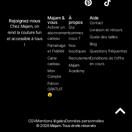
Majam &
À
Aide
Rejoignez-nous
vous
propos
Contact
Chez Majam, on
Activer un
Qui
Livraison et retours
rend la couture fun
abonnement
sommes
Guide des tailles
et accessible à tous
cadeau
nous ?
Blog
!
Parrainage
Nos
et Fidélité
boutiques
Questions fréquentes
Carte
Recrutement
Conditions de l'offre
cadeau
en cours
Majam
Mon
Academy
Compte
Patron
GRATUIT
😮
CGV
Mentions légales
Données personnelles
© 2026 Majam. Tous droits réservés