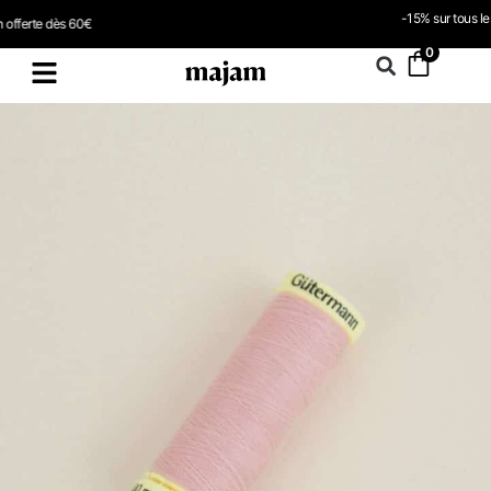
-15% sur tous les PDF avec le code PDF598
0