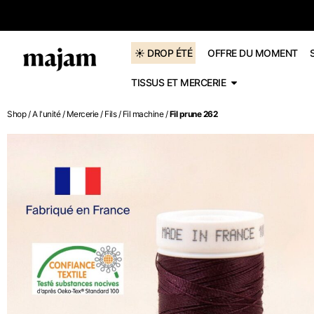
dès 60€
☀️ DROP ÉTÉ
OFFRE DU MOMENT
TISSUS ET MERCERIE
Shop
/
A l'unité
/
Mercerie
/
Fils
/
Fil machine
/
Fil prune 262