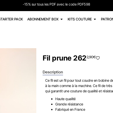
-15% sur tous les PDF avec le code PDF598
STARTER PACK
ABONNEMENT BOX
KITS COUTURE
PATRO
Fil prune 262
2,90
€
Description
Ce fil est un fil pour tout coudre en bobine d
à la main comme à la machine. Ce fil de très 
qui garantit une couture de qualité et résista
Haute qualité
Grande résistance
Fabriqué en France