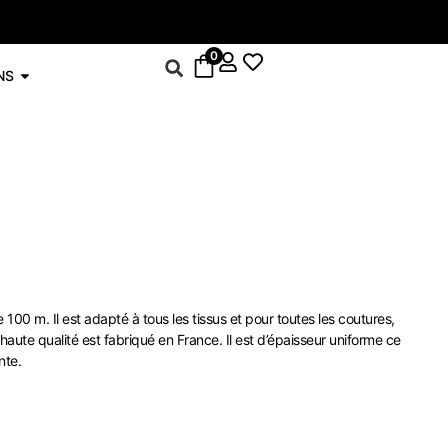
-5% sur le drop
0
NS
e 100 m. Il est adapté à tous les tissus et pour toutes les coutures,
haute qualité est fabriqué en France. Il est d’épaisseur uniforme ce
nte.