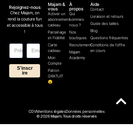
Majam &
À
Aide
Rejoignez-nous
vous
propos
Contact
Chez Majam, on
Activer un
Qui
Livraison et retours
rend la couture fun
abonnement
sommes
Guide des tailles
et accessible à tous
cadeau
nous ?
Blog
!
Parrainage
Nos
et Fidélité
boutiques
Questions fréquentes
Carte
Recrutement
Conditions de l'offre
cadeau
en cours
Majam
Mon
Academy
Compte
S'inscr
Patron
ire
GRATUIT
😮
CGV
Mentions légales
Données personnelles
© 2026 Majam. Tous droits réservés