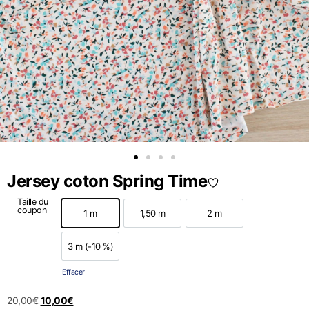
Jersey coton Spring Time
Taille du
coupon
1 m
1,50 m
2 m
1 m
1,50 m
2 m
3 m (-10 %)
3 m (-10 %)
Effacer
20,00
€
10,00
€