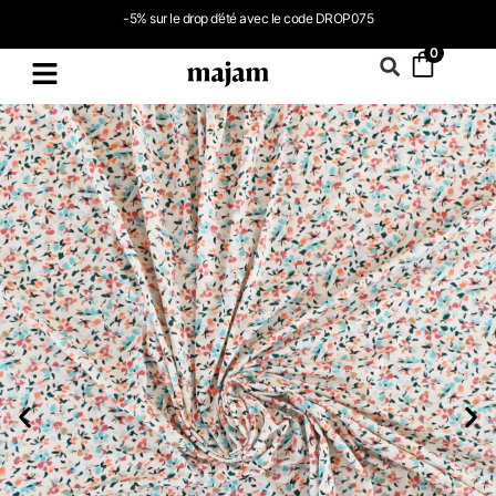
-5% sur le drop d’été avec le code DROP075
0