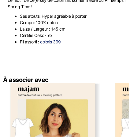
Le motif de ce jersey de coton fait sonner l’heure du Printemps !
Spring Time !
Ses atouts: Hyper agréable à porter
Compo: 100% coton
Laize / Largeur : 145 cm
Certifié Oeko-Tex
Fil assorti :
coloris 399
À associer avec