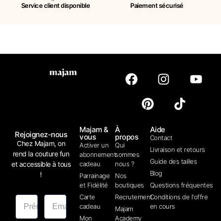
Service client disponible
Paiement sécurisé
Majam &
À
Aide
Rejoignez-nous
vous
propos
Contact
Chez Majam, on
Activer un
Qui
Livraison et retours
rend la couture fun
abonnement
sommes
Guide des tailles
et accessible à tous
cadeau
nous ?
Blog
!
Parrainage
Nos
et Fidélité
boutiques
Questions fréquentes
Carte
Recrutement
Conditions de l'offre
cadeau
en cours
Majam
Mon
Academy