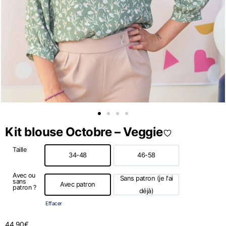
Kit blouse Octobre – Veggie
Taille
34-48
46-58
34-48
46-58
Avec ou
Sans patron (je l'ai
sans
Avec patron
patron ?
Avec patron
Sans patron (je l'ai déjà)
déjà)
Effacer
44,90
€