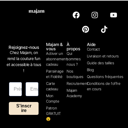
Majam &
À
Aide
Rejoignez-nous
vous
propos
Contact
Chez Majam, on
Activer un
Qui
Livraison et retours
rend la couture fun
abonnement
sommes
Guide des tailles
et accessible à tous
cadeau
nous ?
Blog
!
Parrainage
Nos
et Fidélité
boutiques
Questions fréquentes
Carte
Recrutement
Conditions de l'offre
cadeau
en cours
Majam
Mon
Academy
Compte
S'inscr
Patron
ire
GRATUIT
😮