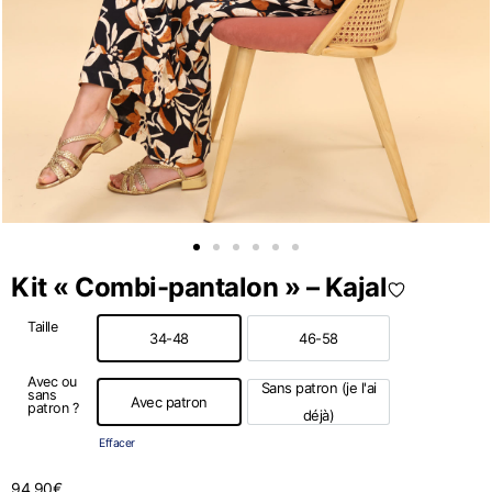
Kit « Combi-pantalon » – Kajal
Taille
34-48
46-58
34-48
46-58
Avec ou
Sans patron (je l'ai
sans
Avec patron
patron ?
Avec patron
Sans patron (je l'ai déjà)
déjà)
Effacer
94,90
€