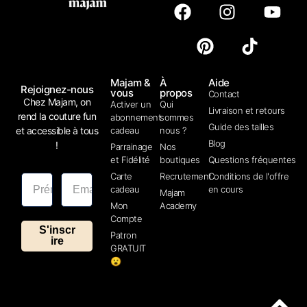
Majam &
À
Aide
Rejoignez-nous
vous
propos
Contact
Chez Majam, on
Activer un
Qui
Livraison et retours
rend la couture fun
abonnement
sommes
Guide des tailles
et accessible à tous
cadeau
nous ?
Blog
!
Parrainage
Nos
et Fidélité
boutiques
Questions fréquentes
Carte
Recrutement
Conditions de l'offre
cadeau
en cours
Majam
Mon
Academy
Compte
S'inscr
Patron
ire
GRATUIT
😮