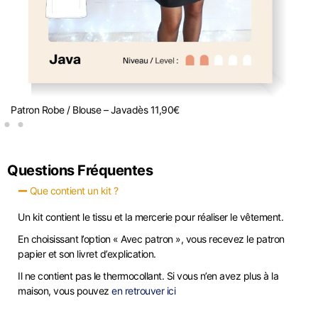
Patron Robe / Blouse – Java
dès
11,90
€
K
Questions Fréquentes
Que contient un kit ?
Un kit contient le tissu et la mercerie pour réaliser le vêtement.
En choisissant l’option « Avec patron », vous recevez le patron
papier et son livret d’explication.
Il ne contient pas le thermocollant. Si vous n’en avez plus à la
maison, vous pouvez
en retrouver ici