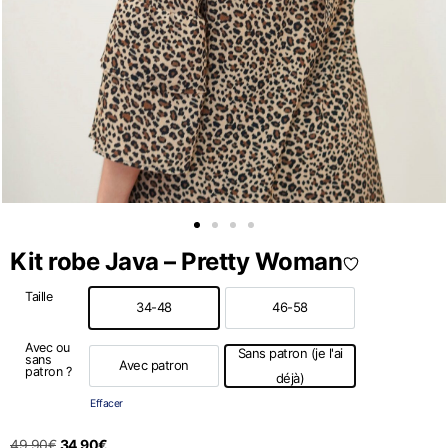
Kit robe Java – Pretty Woman
Taille
34-48
46-58
34-48
46-58
Avec ou
Sans patron (je l'ai
sans
Avec patron
patron ?
Avec patron
Sans patron (je l'ai déjà)
déjà)
Effacer
49,90
€
34,90
€