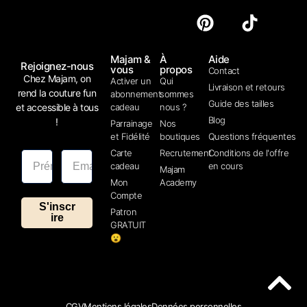
Majam &
À
Aide
Rejoignez-nous
vous
propos
Contact
Chez Majam, on
Activer un
Qui
Livraison et retours
rend la couture fun
abonnement
sommes
Guide des tailles
et accessible à tous
cadeau
nous ?
Blog
!
Parrainage
Nos
et Fidélité
boutiques
Questions fréquentes
Carte
Recrutement
Conditions de l'offre
cadeau
en cours
Majam
Mon
Academy
Compte
S'inscr
Patron
ire
GRATUIT
😮
CGV
Mentions légales
Données personnelles