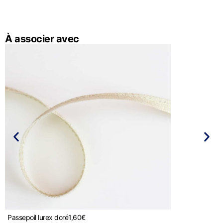
À associer avec
Passepoil lurex doré
1,60
€