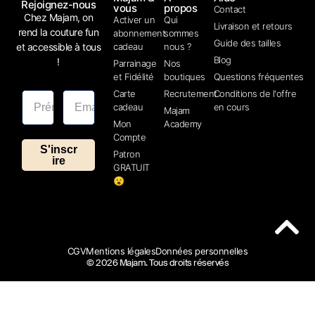
Rejoignez-nous
vous
propos
Contact
Chez Majam, on
Activer un
Qui
Livraison et retours
rend la couture fun
abonnement
sommes
Guide des tailles
et accessible à tous
cadeau
nous ?
Blog
!
Parrainage
Nos
et Fidélité
boutiques
Questions fréquentes
Carte
Recrutement
Conditions de l'offre
cadeau
en cours
Majam
Mon
Academy
Compte
S'inscr
Patron
ire
GRATUIT
😮
CGV
Mentions légales
Données personnelles
© 2026 Majam. Tous droits réservés