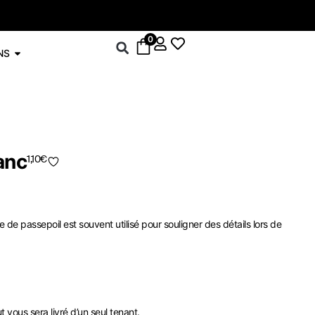
-5% sur le drop
0
NS
anc
1,10
€
e de passepoil est souvent utilisé pour souligner des détails lors de
t vous sera livré d’un seul tenant.