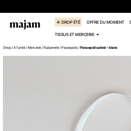
dès 60€
☀️ DROP ÉTÉ
OFFRE DU MOMENT
TISSUS ET MERCERIE
Shop
/
A l'unité
/
Mercerie
/
Rubanerie
/
Passepoils
/
Passepoil satiné – blanc