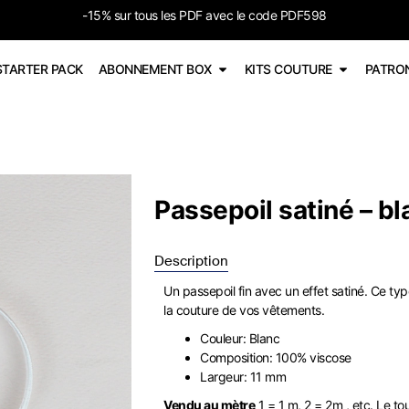
-15% sur tous les PDF avec le code PDF598
STARTER PACK
ABONNEMENT BOX
KITS COUTURE
PATRO
Passepoil satiné – bl
Description
Un passepoil fin avec un effet satiné. Ce typ
la couture de vos vêtements.
Couleur: Blanc
Composition: 100% viscose
Largeur: 11 mm
Vendu au mètre
1 = 1 m, 2 = 2m , etc. Le tou