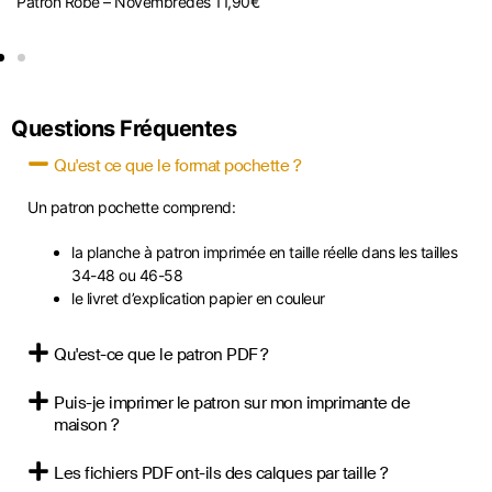
Patron Robe – Novembre
dès
11,90
€
P
Questions Fréquentes
Qu'est ce que le format pochette ?
Un patron pochette comprend:
la planche à patron imprimée en taille réelle dans les tailles
34-48 ou 46-58
le livret d’explication papier en couleur
Qu'est-ce que le patron PDF ?
Puis-je imprimer le patron sur mon imprimante de
maison ?
Les fichiers PDF ont-ils des calques par taille ?