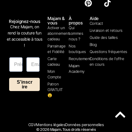
Majam &
À
Aide
Rejoignez-nous
vous
propos
Contact
Chez Majam, on
Activer un
Qui
Livraison et retours
rend la couture fun
abonnement
sommes
Guide des tailles
et accessible à tous
cadeau
nous ?
Blog
!
Parrainage
Nos
et Fidélité
boutiques
Questions fréquentes
Carte
Recrutement
Conditions de l'offre
cadeau
en cours
Majam
Mon
Academy
Compte
S'inscr
Patron
ire
GRATUIT
😮
CGV
Mentions légales
Données personnelles
© 2026 Majam. Tous droits réservés