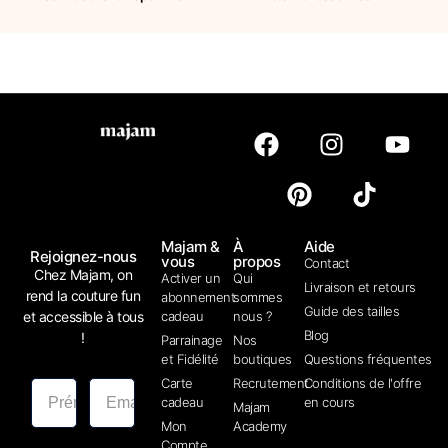
Majam &
À
Aide
Rejoignez-nous
vous
propos
Contact
Chez Majam, on
Activer un
Qui
Livraison et retours
rend la couture fun
abonnement
sommes
Guide des tailles
et accessible à tous
cadeau
nous ?
Blog
!
Parrainage
Nos
et Fidélité
boutiques
Questions fréquentes
Carte
Recrutement
Conditions de l'offre
cadeau
en cours
Majam
Mon
Academy
Compte