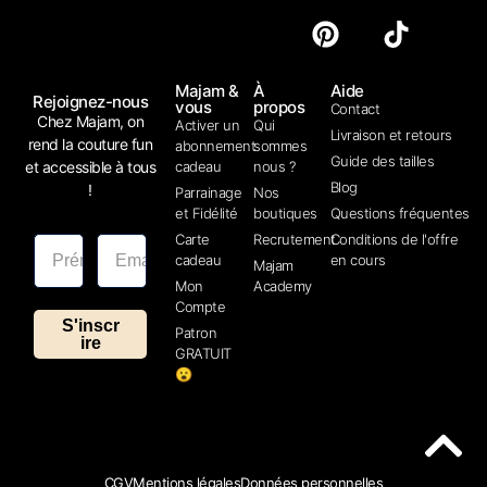
Majam &
À
Aide
Rejoignez-nous
vous
propos
Contact
Chez Majam, on
Activer un
Qui
Livraison et retours
rend la couture fun
abonnement
sommes
Guide des tailles
et accessible à tous
cadeau
nous ?
Blog
!
Parrainage
Nos
et Fidélité
boutiques
Questions fréquentes
Carte
Recrutement
Conditions de l'offre
cadeau
en cours
Majam
Mon
Academy
Compte
S'inscr
Patron
ire
GRATUIT
😮
CGV
Mentions légales
Données personnelles