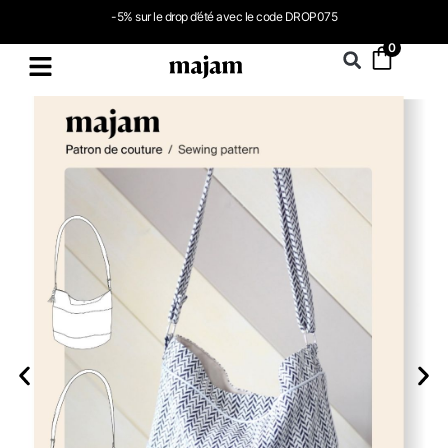
-5% sur le drop d’été avec le code DROP075
0