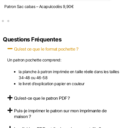
Patron Sac cabas – Acapulco
dès
9,90
€
P
Questions Fréquentes
Qu'est ce que le format pochette ?
Un patron pochette comprend:
la planche à patron imprimée en taille réelle dans les tailles
34-48 ou 46-58
le livret d’explication papier en couleur
Qu'est-ce que le patron PDF ?
Puis-je imprimer le patron sur mon imprimante de
maison ?