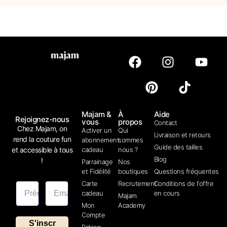
Majam &
À
Aide
Rejoignez-nous
vous
propos
Contact
Chez Majam, on
Activer un
Qui
Livraison et retours
rend la couture fun
abonnement
sommes
Guide des tailles
et accessible à tous
cadeau
nous ?
Blog
!
Parrainage
Nos
et Fidélité
boutiques
Questions fréquentes
Carte
Recrutement
Conditions de l'offre
cadeau
en cours
Majam
Mon
Academy
Compte
S'inscr
Patron