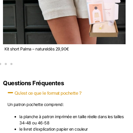
Kit short Palma – naturel
dès
29,90
€
P
Questions Fréquentes
Qu'est ce que le format pochette ?
Un patron pochette comprend:
la planche à patron imprimée en taille réelle dans les tailles
34-48 ou 46-58
le livret d’explication papier en couleur