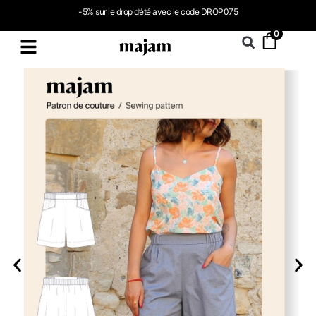
-5% sur le drop d’été avec le code DROP075
0