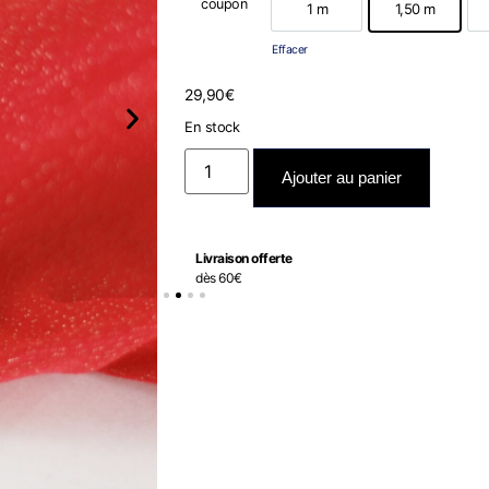
coupon
1 m
1,50 m
1 m
1,50 m
Effacer
29,90
€
En stock
Ajouter au panier
Livraison offerte
dès 60€