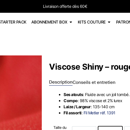
-15% sur tous les PDF avec le code PDF598
STARTER PACK
ABONNEMENT BOX
KITS COUTURE
PATRO
Viscose Shiny – roug
Description
Conseils et entretien
Ses atouts
: Fluide avec un joli tombé.
Compo
: 98% viscose et 2% lurex
Laize / Largeur
: 135-140 cm
Fil assorti
:
Fil Metler réf. 1391
Taille du