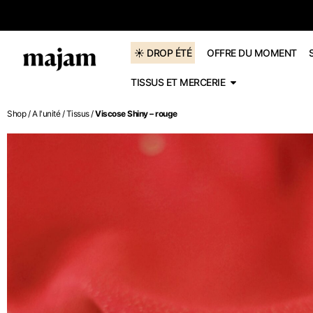
dès 60€
☀️ DROP ÉTÉ
OFFRE DU MOMENT
TISSUS ET MERCERIE
Shop
/
A l'unité
/
Tissus
/
Viscose Shiny – rouge