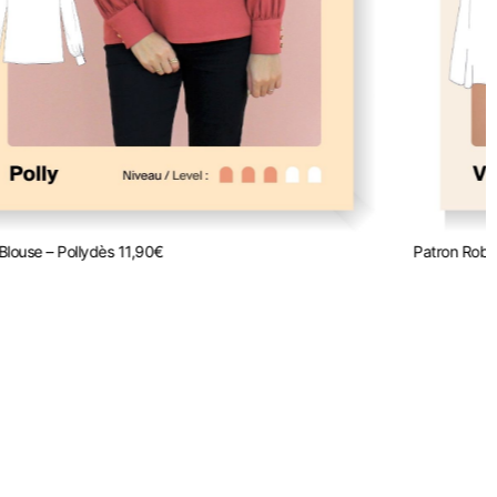
Blouse – Polly
dès
11,90
€
Patron Robe