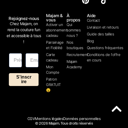
Majam &
À
Aide
Rejoignez-nous
vous
propos
Contact
Chez Majam, on
Activer un
Qui
Livraison et retours
rend la couture fun
abonnement
sommes
Guide des tailles
et accessible à tous
cadeau
nous ?
Blog
!
Parrainage
Nos
et Fidélité
boutiques
Questions fréquentes
Carte
Recrutement
Conditions de l'offre
cadeau
en cours
Majam
Mon
Academy
Compte
S'inscr
Patron
ire
GRATUIT
😮
CGV
Mentions légales
Données personnelles
© 2026 Majam. Tous droits réservés