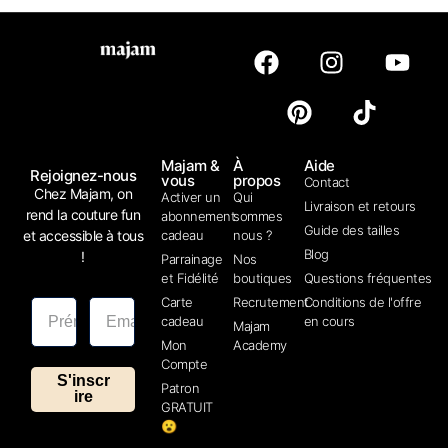
Majam &
À
Aide
Rejoignez-nous
vous
propos
Contact
Chez Majam, on
Activer un
Qui
Livraison et retours
rend la couture fun
abonnement
sommes
Guide des tailles
et accessible à tous
cadeau
nous ?
Blog
!
Parrainage
Nos
et Fidélité
boutiques
Questions fréquentes
Carte
Recrutement
Conditions de l'offre
cadeau
en cours
Majam
Mon
Academy
Compte
S'inscr
Patron
ire
GRATUIT
😮