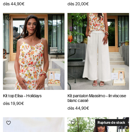
dès
44,90
€
dès
20,00
€
Kit top Elisa – Holidays
Kit pantalon Massimo – lin viscose
blanc cassé
dès
19,90
€
dès
44,90
€
Rupture de stock