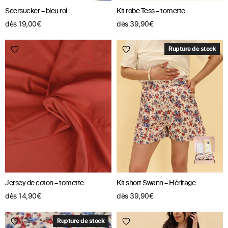
Seersucker – bleu roi
Kit robe Tess – tomette
dès
19,00
€
dès
39,90
€
Rupture de stock
Jersey de coton – tomette
Kit short Swann – Héritage
dès
14,90
€
dès
39,90
€
Rupture de stock