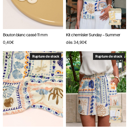
Bouton blanc cassé 11 mm
Kit chemisier Sunday – Summer
0,40
€
dès
34,90
€
Rupture de stock
Rupture de stock