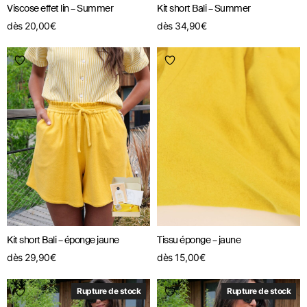
Viscose effet lin – Summer
Kit short Bali – Summer
dès
20,00
€
dès
34,90
€
Kit short Bali – éponge jaune
Tissu éponge – jaune
dès
29,90
€
dès
15,00
€
Rupture de stock
Rupture de stock