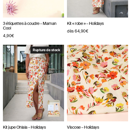
3 étiquettes à coudre – Maman
Kit « robe » – Holidays
Cool
dès
64,90
€
4,90
€
Rupture de stock
Kit jupe Ohlala – Holidays
Viscose – Holidays