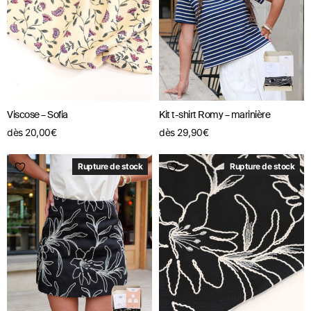
Viscose – Sofia
Kit t-shirt Romy – marinière
dès
20,00
€
dès
29,90
€
Rupture de stock
Rupture de stock