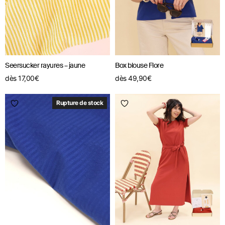
Seersucker rayures – jaune
Box blouse Flore
dès
17,00
€
dès
49,90
€
Rupture de stock