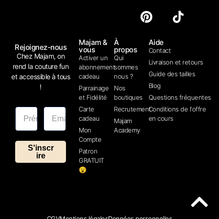
Majam &
À
Aide
Rejoignez-nous
vous
propos
Contact
Chez Majam, on
Activer un
Qui
Livraison et retours
rend la couture fun
abonnement
sommes
Guide des tailles
et accessible à tous
cadeau
nous ?
Blog
!
Parrainage
Nos
et Fidélité
boutiques
Questions fréquentes
Carte
Recrutement
Conditions de l'offre
cadeau
en cours
Majam
Mon
Academy
Compte
S'inscr
Patron
ire
GRATUIT
😮
CGV
Mentions légales
Données personnelles