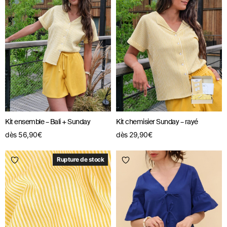
Kit ensemble – Bali + Sunday
Kit chemisier Sunday – rayé
dès
56,90
€
dès
29,90
€
Rupture de stock