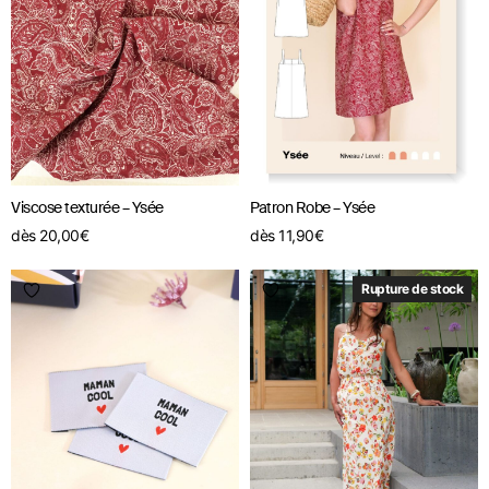
Viscose texturée – Ysée
Patron Robe – Ysée
dès
20,00
€
dès
11,90
€
Rupture de stock