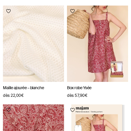
Maille ajourée – blanche
Box robe Ysée
dès
22,00
€
dès
57,90
€