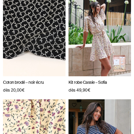
Coton brodé – noir écru
Kit robe Cassie – Sofia
dès
20,00
€
dès
49,90
€