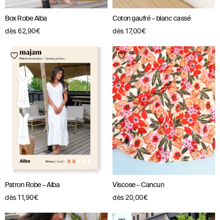
Box Robe Alba
Coton gaufré – blanc cassé
dès
62,90
€
dès
17,00
€
Patron Robe – Alba
Viscose – Cancun
dès
11,90
€
dès
20,00
€