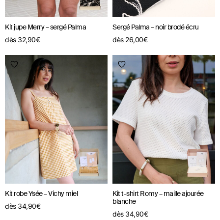
Kit jupe Merry – sergé Palma
Sergé Palma – noir brodé écru
dès
32,90
€
dès
26,00
€
Kit robe Ysée – Vichy miel
Kit t-shirt Romy – maille ajourée
blanche
dès
34,90
€
dès
34,90
€