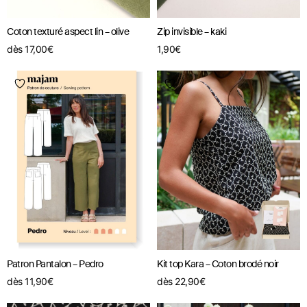
Coton texturé aspect lin – olive
Zip invisible – kaki
dès
17,00
€
1,90
€
Patron Pantalon – Pedro
Kit top Kara – Coton brodé noir
dès
11,90
€
dès
22,90
€