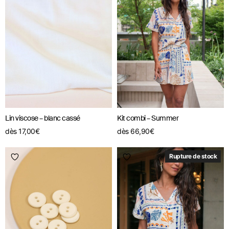
Lin viscose – blanc cassé
Kit combi – Summer
dès
17,00
€
dès
66,90
€
Rupture de stock