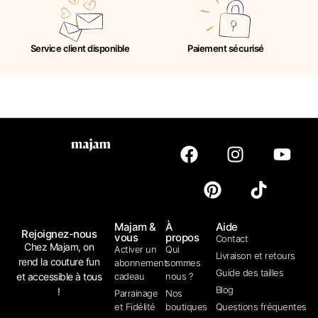
Service client disponible
Paiement sécurisé
Majam &
À
Aide
Rejoignez-nous
vous
propos
Contact
Chez Majam, on
Activer un
Qui
Livraison et retours
rend la couture fun
abonnement
sommes
Guide des tailles
et accessible à tous
cadeau
nous ?
Blog
!
Parrainage
Nos
et Fidélité
boutiques
Questions fréquentes