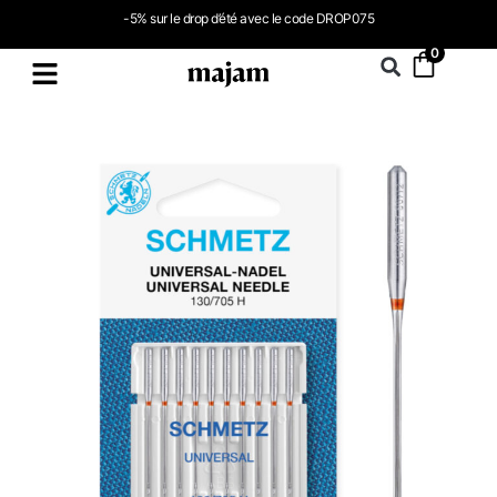
-5% sur le drop d’été avec le code DROP075
0