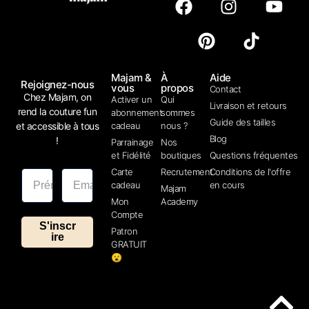
Majam &
À
Aide
Rejoignez-nous
vous
propos
Contact
Chez Majam, on
Activer un
Qui
Livraison et retours
rend la couture fun
abonnement
sommes
Guide des tailles
et accessible à tous
cadeau
nous ?
Blog
!
Parrainage
Nos
et Fidélité
boutiques
Questions fréquentes
Carte
Recrutement
Conditions de l'offre
cadeau
en cours
Majam
Mon
Academy
Compte
S'inscr
Patron
ire
GRATUIT
😮