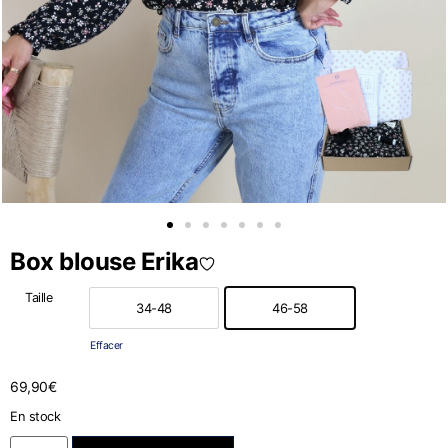
Box blouse Erika
Taille
34-48
46-58
34-48
46-58
Effacer
69,90
€
En stock