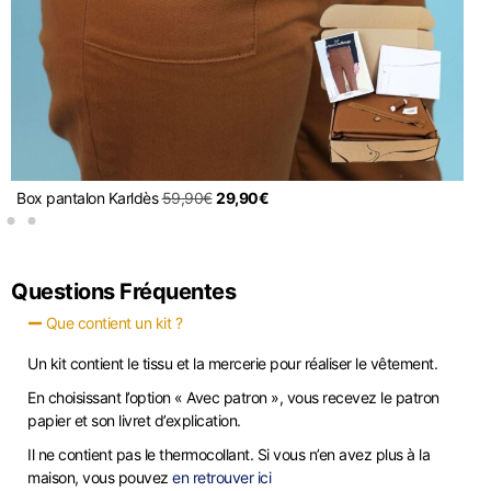
Box pantalon Karl
dès
59,90
€
29,90
€
B
Questions Fréquentes
Que contient un kit ?
Un kit contient le tissu et la mercerie pour réaliser le vêtement.
En choisissant l’option « Avec patron », vous recevez le patron
papier et son livret d’explication.
Il ne contient pas le thermocollant. Si vous n’en avez plus à la
maison, vous pouvez
en retrouver ici