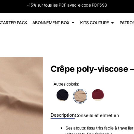
-15% sur tous les PDF avec le code PDF598
STARTER PACK
ABONNEMENT BOX
KITS COUTURE
PATRO
Crêpe poly-viscose 
Autres coloris:
Description
Conseils et entretien
Ses atouts: tissu très facile à travail