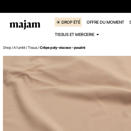
dès 60€
☀️ DROP ÉTÉ
OFFRE DU MOMENT
TISSUS ET MERCERIE
Shop
/
A l'unité
/
Tissus
/
Crêpe poly-viscose – poudré