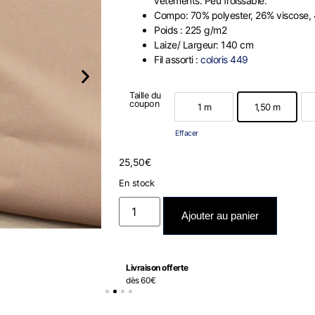
vêtements. Peu froissable.
Compo: 70% polyester, 26% viscose,
Poids : 225 g/m2
Laize/ Largeur: 140 cm
Fil assorti :
coloris 449
Taille du
coupon
1 m
1,50 m
1 m
1,50 m
Effacer
25,50
€
En stock
Ajouter au panier
Livraison offerte
dès 60€