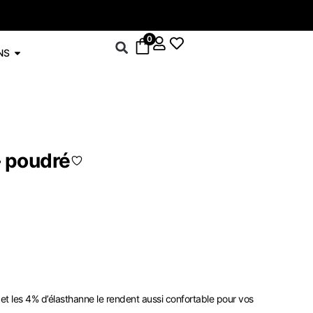
-5% sur le drop
0
NS
– poudré
ler et les 4% d’élasthanne le rendent aussi confortable pour vos