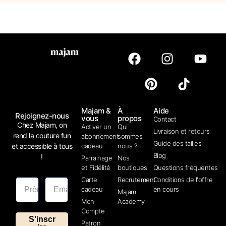
Majam &
À
Aide
Rejoignez-nous
vous
propos
Contact
Chez Majam, on
Activer un
Qui
Livraison et retours
rend la couture fun
abonnement
sommes
Guide des tailles
et accessible à tous
cadeau
nous ?
Blog
!
Parrainage
Nos
et Fidélité
boutiques
Questions fréquentes
Carte
Recrutement
Conditions de l'offre
cadeau
en cours
Majam
Mon
Academy
Compte
S'inscr
Patron