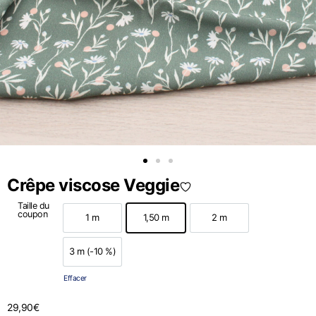
Crêpe viscose Veggie
Taille du
coupon
1 m
1,50 m
2 m
1 m
1,50 m
2 m
3 m (-10 %)
3 m (-10 %)
Effacer
29,90
€