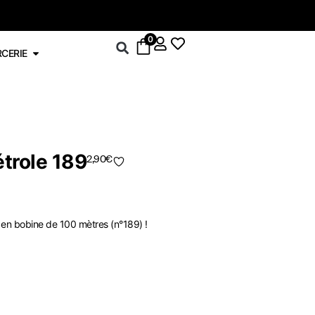
0
RCERIE
étrole 189
2,90
€
 en bobine de 100 mètres (n°189) !