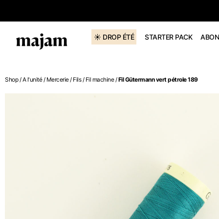
 le code DROP075
☀️ DROP ÉTÉ
STARTER PACK
ABON
Shop
/
A l'unité
/
Mercerie
/
Fils
/
Fil machine
/
Fil Gütermann vert pétrole 189