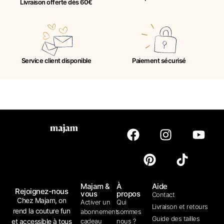
Livraison offerte dès 60€
Service client disponible
Paiement sécurisé
Majam &
À
Aide
Rejoignez-nous
vous
propos
Contact
Chez Majam, on
Activer un
Qui
Livraison et retours
rend la couture fun
abonnement
sommes
Guide des tailles
et accessible à tous
cadeau
nous ?