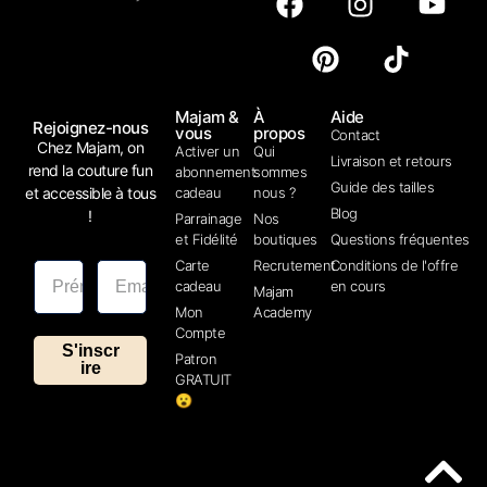
Majam &
À
Aide
Rejoignez-nous
vous
propos
Contact
Chez Majam, on
Activer un
Qui
Livraison et retours
rend la couture fun
abonnement
sommes
Guide des tailles
et accessible à tous
cadeau
nous ?
Blog
!
Parrainage
Nos
et Fidélité
boutiques
Questions fréquentes
Carte
Recrutement
Conditions de l'offre
cadeau
en cours
Majam
Mon
Academy
Compte
S'inscr
Patron
ire
GRATUIT
😮