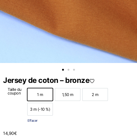
Jersey de coton – bronze
Taille du
coupon
1 m
1,50 m
2 m
1 m
1,50 m
2 m
3 m (-10 %)
3 m (-10 %)
Effacer
14,90
€