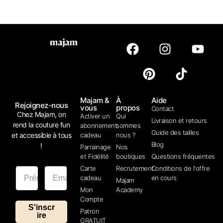
Majam &
À
Aide
Rejoignez-nous
vous
propos
Contact
Chez Majam, on
Activer un
Qui
Livraison et retours
rend la couture fun
abonnement
sommes
Guide des tailles
et accessible à tous
cadeau
nous ?
Blog
!
Parrainage
Nos
et Fidélité
boutiques
Questions fréquentes
Carte
Recrutement
Conditions de l'offre
cadeau
en cours
Majam
Mon
Academy
Compte
S'inscr
Patron
ire
GRATUIT