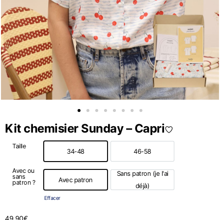
Kit chemisier Sunday – Capri
Taille
34-48
46-58
34-48
46-58
Avec ou
Sans patron (je l'ai
sans
Avec patron
patron ?
Avec patron
Sans patron (je l'ai déjà)
déjà)
Effacer
49,90
€