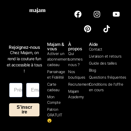
Majam &
À
Aide
Rejoignez-nous
vous
propos
Contact
Chez Majam, on
Activer un
Qui
Livraison et retours
rend la couture fun
abonnement
sommes
Guide des tailles
et accessible à tous
cadeau
nous ?
Blog
!
Parrainage
Nos
et Fidélité
boutiques
Questions fréquentes
Carte
Recrutement
Conditions de l'offre
cadeau
en cours
Majam
Mon
Academy
Compte
S'inscr
Patron
ire
GRATUIT
😮