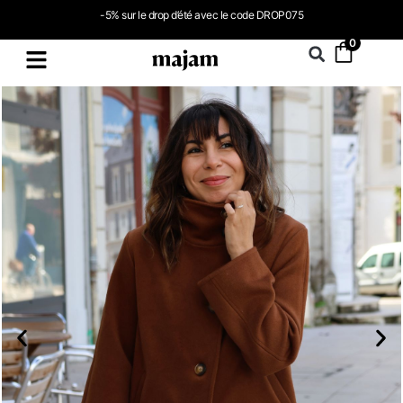
-5% sur le drop d’été avec le code DROP075
0