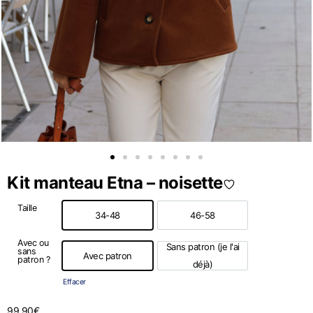
Kit manteau Etna – noisette
Taille
34-48
46-58
34-48
46-58
Avec ou
Sans patron (je l'ai
sans
Avec patron
patron ?
Avec patron
Sans patron (je l'ai déjà)
déjà)
Effacer
99,90
€