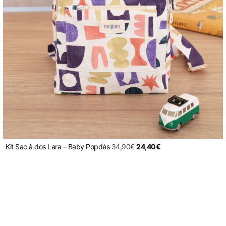
Kit Sac à dos Lara – Baby Pop
dès
34,90
€
24,40
€