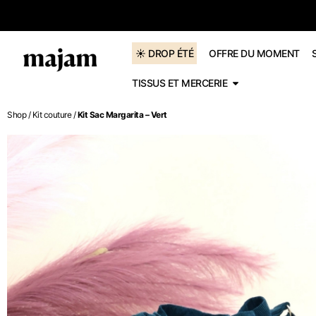
dès 60€
☀️ DROP ÉTÉ
OFFRE DU MOMENT
TISSUS ET MERCERIE
Shop
/
Kit couture
/
Kit Sac Margarita – Vert