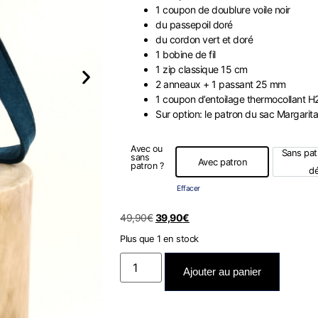
1 coupon de doublure voile noir
du passepoil doré
du cordon vert et doré
1 bobine de fil
1 zip classique 15 cm
2 anneaux + 1 passant 25 mm
1 coupon d’entoilage thermocollant 
Sur option: le patron du sac Margarit
Avec ou
Sans patr
sans
Avec patron
patron ?
Avec patron
dé
Effacer
49,90
€
39,90
€
Plus que 1 en stock
Ajouter au panier