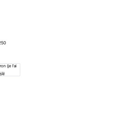
H250
a
on (je l'ai
Sans patron (je l'ai déjà)
jà)