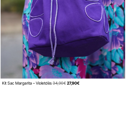
Kit Sac Margarita – Violet
dès
34,90
€
27,90
€