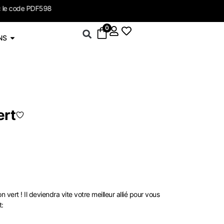
-5% sur le drop
0
NS
ert
vert ! Il deviendra vite votre meilleur allié pour vous
t: