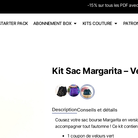
-15% sur tous les PDF avec le code PDF598
STARTER PACK
ABONNEMENT BOX
KITS COUTURE
PATRO
Kit Sac Margarita – V
Description
Conseils et détails
Cousez votre sac bourse Margarita en version 
accompagner tout l’automne ! Ce kit contien
1 coupon de velours vert