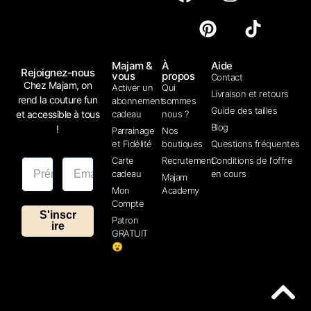
Majam &
À
Aide
Rejoignez-nous
vous
propos
Contact
Chez Majam, on
Activer un
Qui
Livraison et retours
rend la couture fun
abonnement
sommes
Guide des tailles
et accessible à tous
cadeau
nous ?
Blog
!
Parrainage
Nos
et Fidélité
boutiques
Questions fréquentes
Carte
Recrutement
Conditions de l'offre
cadeau
en cours
Majam
Mon
Academy
Compte
S'inscr
Patron
ire
GRATUIT
😮