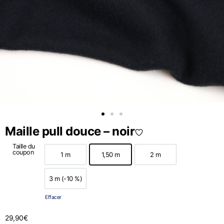
Maille pull douce – noir
Taille du
coupon
1 m
1,50 m
2 m
1 m
1,50 m
2 m
3 m (-10 %)
3 m (-10 %)
Effacer
29,90
€