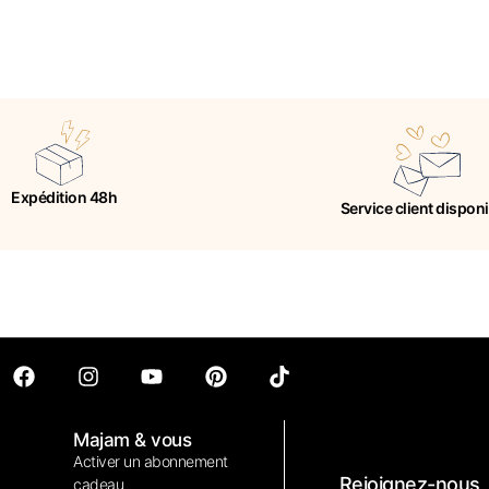
Expédition 48h
Service client dispon
Majam & vous
Activer un abonnement
Rejoignez-nous
cadeau