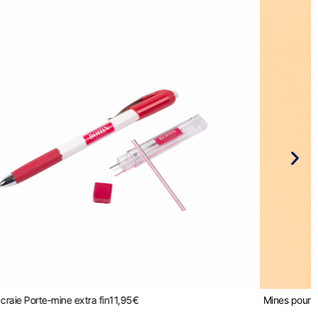
craie Porte-mine extra fin
11,95
€
Mines pour c