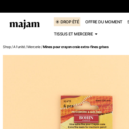
dès 60€
☀️ DROP ÉTÉ
OFFRE DU MOMENT
TISSUS ET MERCERIE
Shop
/
A l'unité
/
Mercerie
/
Mines pour crayon craie extra-fines grises