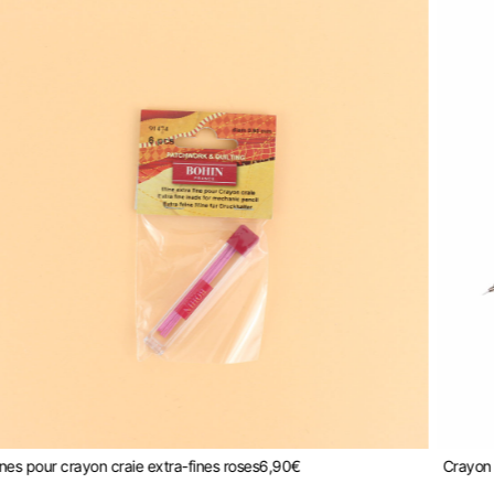
nes pour crayon craie extra-fines roses
6,90
€
Crayon 