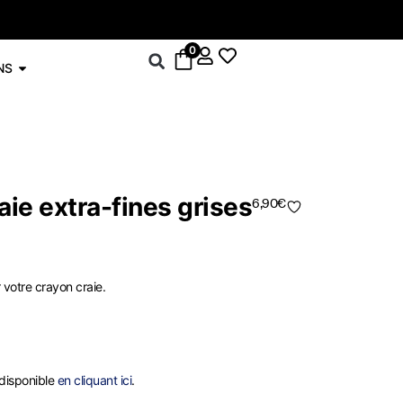
-5% sur le drop
0
NS
aie extra-fines grises
6,90
€
 votre crayon craie.
disponible
en cliquant ici
.