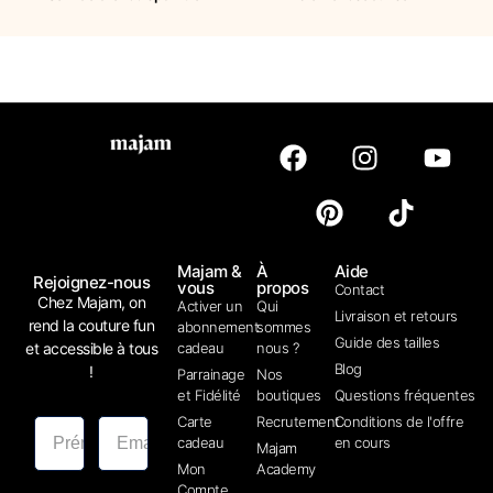
Majam &
À
Aide
Rejoignez-nous
vous
propos
Contact
Chez Majam, on
Activer un
Qui
Livraison et retours
rend la couture fun
abonnement
sommes
Guide des tailles
et accessible à tous
cadeau
nous ?
Blog
!
Parrainage
Nos
et Fidélité
boutiques
Questions fréquentes
Carte
Recrutement
Conditions de l'offre
cadeau
en cours
Majam
Mon
Academy
Compte