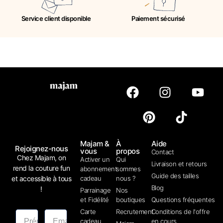
Service client disponible
Paiement sécurisé
Majam &
À
Aide
Rejoignez-nous
vous
propos
Contact
Chez Majam, on
Activer un
Qui
Livraison et retours
rend la couture fun
abonnement
sommes
Guide des tailles
et accessible à tous
cadeau
nous ?
Blog
!
Parrainage
Nos
et Fidélité
boutiques
Questions fréquentes
Carte
Recrutement
Conditions de l'offre
cadeau
en cours