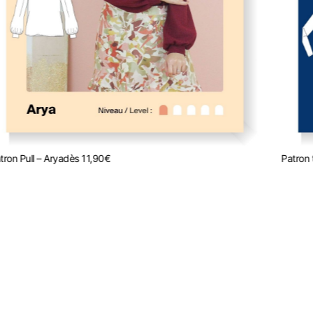
tron Pull – Arya
dès
11,90
€
Patron t