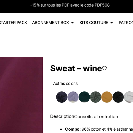
-15% sur tous les PDF avec le code PDF598
STARTER PACK
ABONNEMENT BOX
KITS COUTURE
PATRO
Sweat – wine
Autres coloris:
Description
Conseils et entretien
Compo
: 96% coton et 4% élasthanne