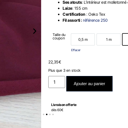
Ses atouts
: L’intérieur est molletonn
Laize
: 155 cm
Certification
: Oeko Tex
Fil assorti :
référence 250
Taille du
coupon
0,5 m
1 m
0,5 m
1 m
Effacer
22,35
€
Plus que 3 en stock
Ajouter au panier
Livraison offerte
dès 60€