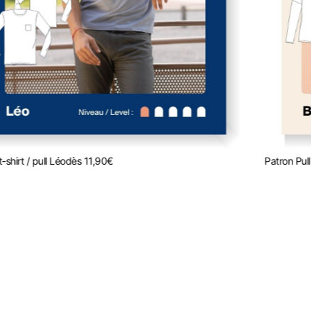
-shirt / pull Léo
dès
11,90
€
Patron Pull 