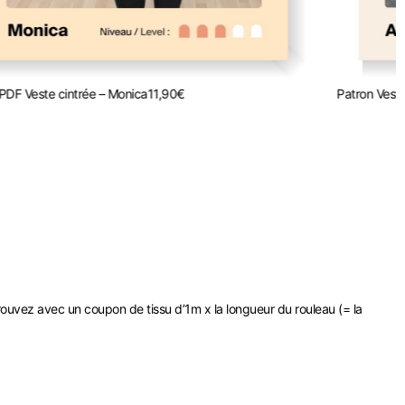
PDF Veste cintrée – Monica
11,90
€
Patron Vest
rouvez avec un coupon de tissu d’1m x la longueur du rouleau (= la