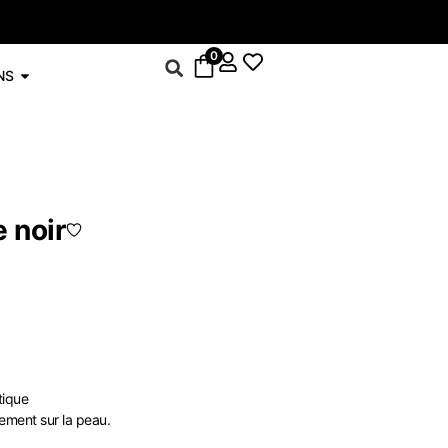
-5% sur le drop
0
NS
 noir
tique
tement sur la peau.