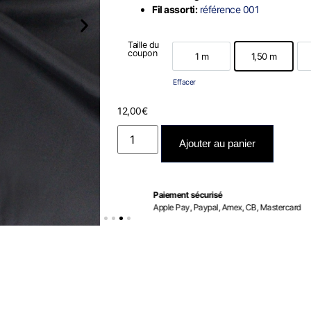
Fil assorti:
référence 001
Taille du
coupon
1 m
1,50 m
1 m
1,50 m
Effacer
12,00
€
Ajouter au panier
Paiement sécurisé
Apple Pay, Paypal, Amex, CB, Mastercard