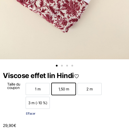
Viscose effet lin Hindi
Taille du
coupon
1 m
1,50 m
2 m
1 m
1,50 m
2 m
3 m (-10 %)
3 m (-10 %)
Effacer
29,90
€