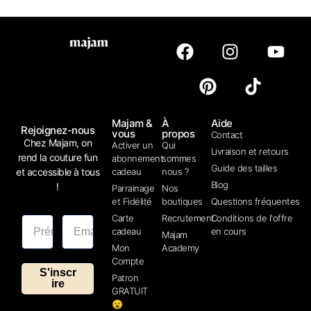
Majam &
À
Aide
Rejoignez-nous
vous
propos
Contact
Chez Majam, on
Activer un
Qui
Livraison et retours
rend la couture fun
abonnement
sommes
Guide des tailles
et accessible à tous
cadeau
nous ?
Blog
!
Parrainage
Nos
et Fidélité
boutiques
Questions fréquentes
Carte
Recrutement
Conditions de l'offre
cadeau
en cours
Majam
Mon
Academy
Compte
S'inscr
Patron
ire
GRATUIT
😮