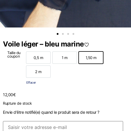
Voile léger – bleu marine
Taille du
coupon
0,5 m
1 m
1,50 m
0,5 m
1 m
1,50 m
2 m
2 m
Effacer
12,00
€
Rupture de stock
Envie d'être notifié(e) quand le produit sera de retour ?