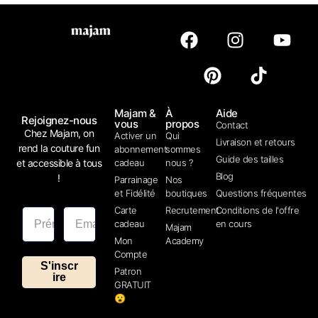
Majam &
À
Aide
Rejoignez-nous
vous
propos
Contact
Chez Majam, on
Activer un
Qui
Livraison et retours
rend la couture fun
abonnement
sommes
Guide des tailles
et accessible à tous
cadeau
nous ?
Blog
!
Parrainage
Nos
et Fidélité
boutiques
Questions fréquentes
Carte
Recrutement
Conditions de l'offre
cadeau
en cours
Majam
Mon
Academy
Compte
S'inscr
Patron
ire
GRATUIT
😮