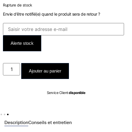
Rupture de stock
Envie d'être notifié(e) quand le produit sera de retour ?
Alerte stock
Ajouter au panier
ponible
Expédié entre le
10/08
e
Description
Conseils et entretien