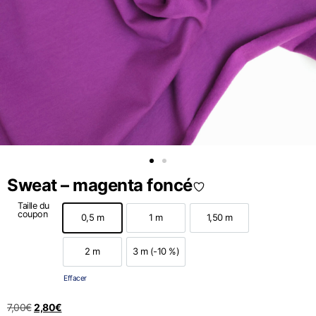
Sweat – magenta foncé
Taille du
coupon
0,5 m
1 m
1,50 m
0,5 m
1 m
1,50 m
2 m
3 m (-10 %)
2 m
3 m (-10 %)
Effacer
7,00
€
2,80
€