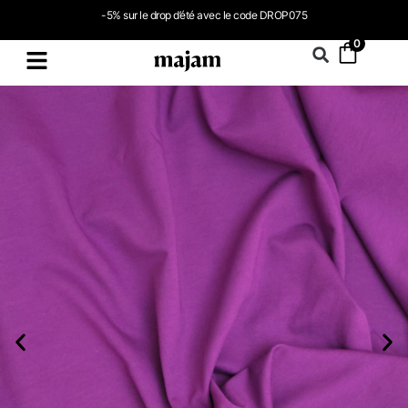
-5% sur le drop d’été avec le code DROP075
0